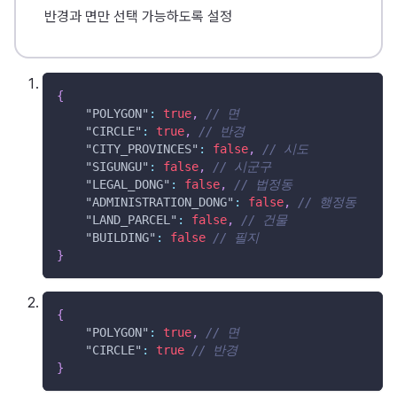
반경과 면만 선택 가능하도록 설정
{
"POLYGON"
:
true
,
// 면
"CIRCLE"
:
true
,
// 반경
"CITY_PROVINCES"
:
false
,
// 시도
"SIGUNGU"
:
false
,
// 시군구
"LEGAL_DONG"
:
false
,
// 법정동
"ADMINISTRATION_DONG"
:
false
,
// 행정동
"LAND_PARCEL"
:
false
,
// 건물
"BUILDING"
:
false
// 필지
}
{
"POLYGON"
:
true
,
// 면
"CIRCLE"
:
true
// 반경
}