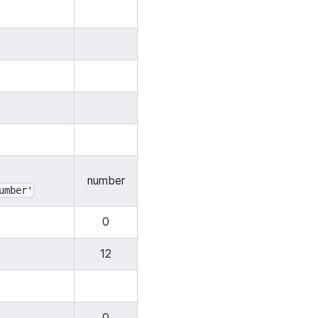
number
umber'
0
12
0