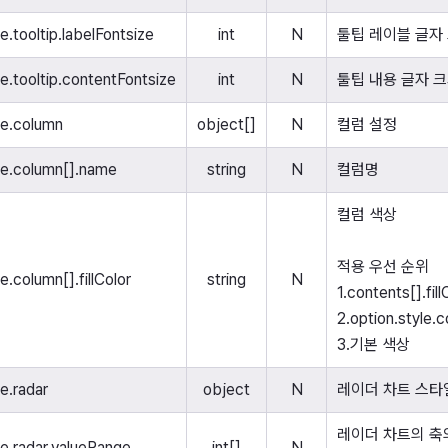
e.tooltip.labelFontsize
int
N
툴팁 레이블 글자
le.tooltip.contentFontsize
int
N
툴팁 내용 글자 
le.column
object[]
N
컬럼 설정
yle.column[].name
string
N
컬럼명
컬럼 색상
적용 우선 순위
e.column[].fillColor
string
N
1.contents[].fill
2.option.style.c
3.기본 색상
le.radar
object
N
레이더 차트 스타
레이더 차트의 축의
le.radar.valueRange
int[]
N