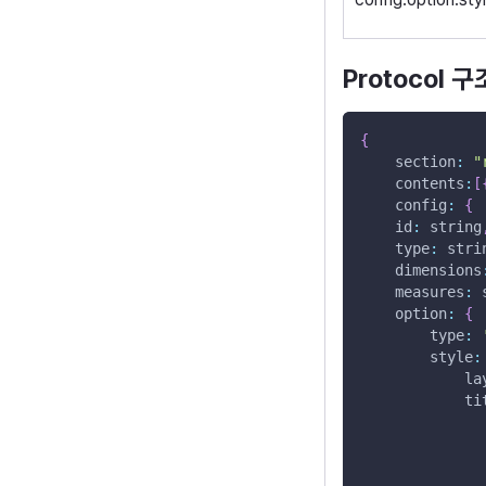
Protocol 구
{
section
:
"
contents
:
[
config
:
{
id
:
 string
type
:
 stri
dimensions
measures
:
 
option
:
{
type
:
style
:
la
ti