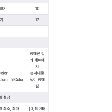
 크기
10
크기
12
정해진 컬
러 세트에
서
Color
순서대로
olumn.fillColor
색이 정해
짐
일 설정
 최소, 최대
[0, 데이터