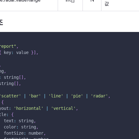
값
조
report"
,
{
key
:
 value 
}
]
,
,
ng
,
:
 string
[
]
,
string
[
]
,
'scatter'
|
'bar'
|
'line'
|
'pie'
|
'radar'
,
{
yout
:
'horizontal'
|
'vertical'
,
tle
:
{
text
:
 string
,
color
:
 string
,
fontSize
:
 number
,