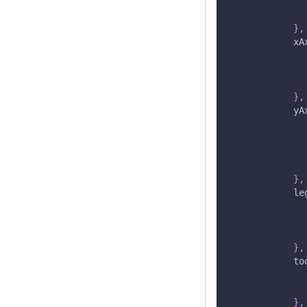
}
,
xA
}
,
yA
}
,
le
}
,
to
}
,