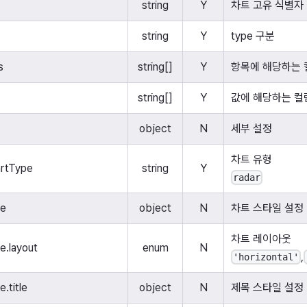
string
Y
차트 고유 식별자
string
Y
type 구분
s
string[]
Y
항목에 해당하는 
string[]
Y
값에 해당하는 컬
object
N
세부 설정
차트 유형
artType
string
Y
radar
le
object
N
차트 스타일 설정
차트 레이아웃
le.layout
enum
N
,
'horizontal'
e.title
object
N
제목 스타일 설정