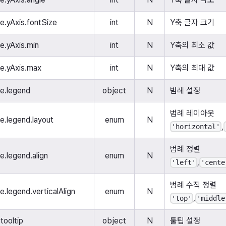
le.yAxis.fontSize
int
N
Y축 글자 크기
le.yAxis.min
int
N
Y축의 최소 값
le.yAxis.max
int
N
Y축의 최대 값
le.legend
object
N
범례 설정
범례 레이아웃
le.legend.layout
enum
N
,
'horizontal'
범례 정렬
le.legend.align
enum
N
,
'left'
'cente
범례 수직 정렬
le.legend.verticalAlign
enum
N
,
'top'
'middle
tooltip
object
N
툴팁 설정