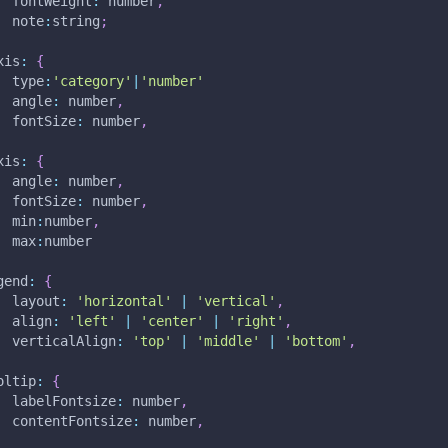
fontWeight
:
 number
,
note
:
string
;
xis
:
{
type
:
'category'
|
'number'
angle
:
 number
,
fontSize
:
 number
,
xis
:
{
angle
:
 number
,
fontSize
:
 number
,
min
:
number
,
max
:
number
gend
:
{
layout
:
'horizontal'
|
'vertical'
,
align
:
'left'
|
'center'
|
'right'
,
verticalAlign
:
'top'
|
'middle'
|
'bottom'
,
oltip
:
{
labelFontsize
:
 number
,
contentFontsize
:
 number
,