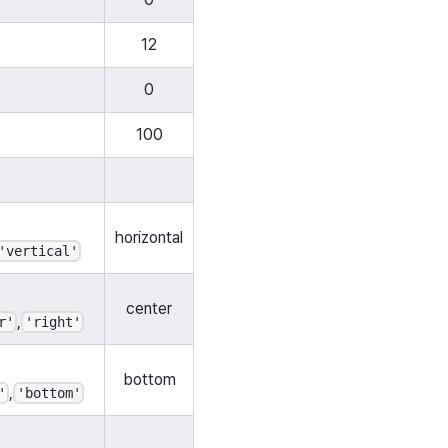
12
0
100
horizontal
'vertical'
center
,
r'
'right'
bottom
,
'
'bottom'