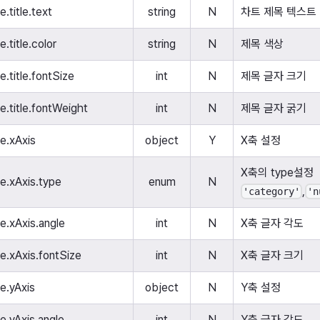
e.title.text
string
N
차트 제목 텍스트
e.title.color
string
N
제목 색상
e.title.fontSize
int
N
제목 글자 크기
le.title.fontWeight
int
N
제목 글자 굵기
le.xAxis
object
Y
X축 설정
X축의 type설정
le.xAxis.type
enum
N
,
'category'
'n
le.xAxis.angle
int
N
X축 글자 각도
le.xAxis.fontSize
int
N
X축 글자 크기
le.yAxis
object
N
Y축 설정
le.yAxis.angle
int
N
Y축 글자 각도