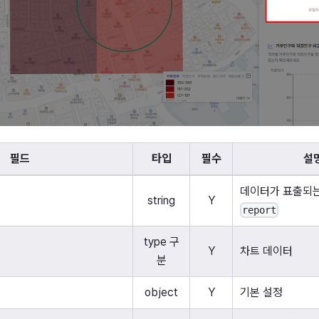
필드
타입
필수
설
데이터가 표출되는
string
Y
report
type 구
Y
차트 데이터
분
object
Y
기본 설정