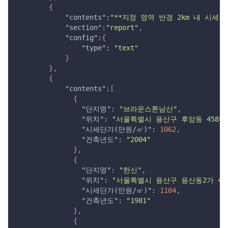
{
"contents"
:
"**지정 영역 반경 2km 내 시세
"section"
:
"report"
,
"config"
:
{
"type"
:
"text"
}
}
,
{
"contents"
:
[
{
"단지명"
:
"브라운스톤남산"
,
"위치"
:
"서울특별시 용산구 후암동 458번
"시세단가(만원/㎡)"
:
1062
,
"건축년도"
:
"2004"
}
,
{
"단지명"
:
"한신"
,
"위치"
:
"서울특별시 용산구 용산동2가 47-
"시세단가(만원/㎡)"
:
1104
,
"건축년도"
:
"1981"
}
,
{