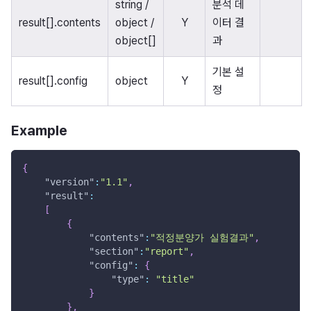
string /
분석 데
result[].contents
object /
Y
이터 결
object[]
과
기본 설
result[].config
object
Y
정
Example
{
"version"
:
"1.1"
,
"result"
:
[
{
"contents"
:
"적정분양가 실험결과"
,
"section"
:
"report"
,
"config"
:
{
"type"
:
"title"
}
}
,