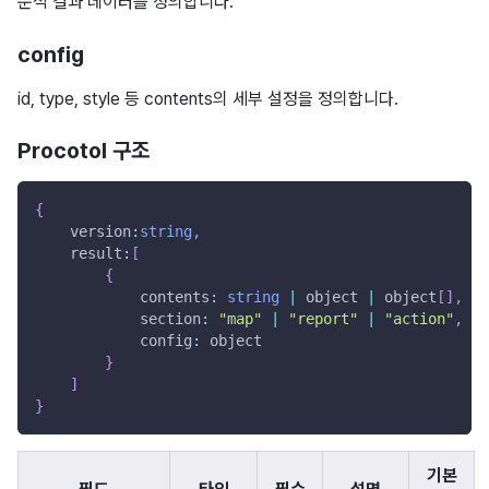
분석 결과 데이터를 정의합니다.
config
id, type, style 등 contents의 세부 설정을 정의합니다.
Procotol 구조
{
    version
:
string
,
    result
:
[
{
            contents
:
string
|
 object 
|
 object
[
]
,
            section
:
"map"
|
"report"
|
"action"
,
            config
:
 object
}
]
}
기본