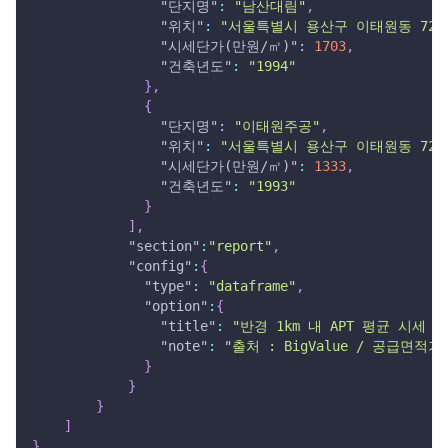
"단지명"
:
"남산대림"
,
"위치"
:
"서울특별시 용산구 이태원동 729
"시세단가(만원/㎡)"
:
1703
,
"건축년도"
:
"1994"
}
,
{
"단지명"
:
"이태원주공"
,
"위치"
:
"서울특별시 용산구 이태원동 728
"시세단가(만원/㎡)"
:
1333
,
"건축년도"
:
"1993"
}
]
,
"section"
:
"report"
,
"config"
:
{
"type"
:
"dataframe"
,
"option"
:
{
"title"
:
"반경 1km 내 APT 평균 시세 
"note"
:
"출처 : BigValue / 공급면
}
}
}
]
}