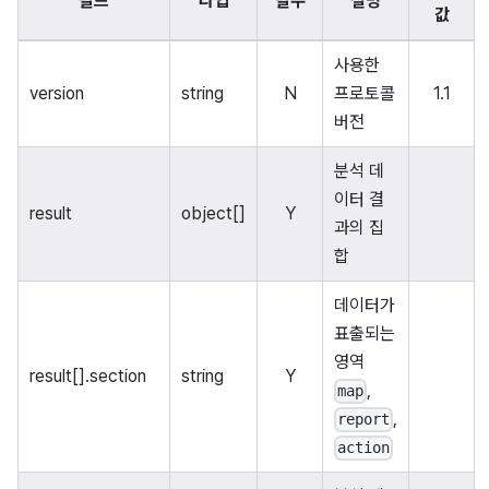
필드
타입
필수
설명
값
사용한
version
string
N
프로토콜
1.1
버전
분석 데
이터 결
result
object[]
Y
과의 집
합
데이터가
표출되는
영역
result[].section
string
Y
,
map
,
report
action