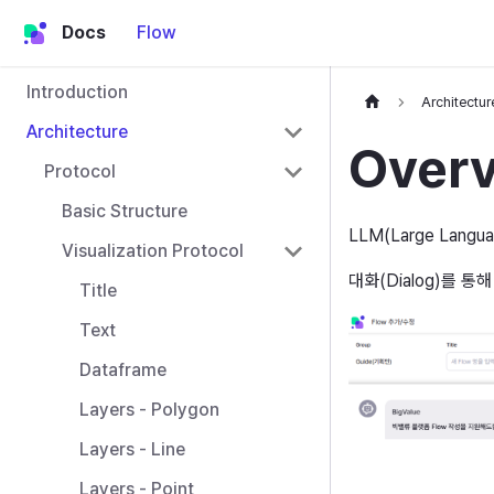
Docs
Flow
Introduction
Architectur
Architecture
Over
Protocol
Basic Structure
LLM(Large Langu
Visualization Protocol
대화(Dialog)를 
Title
Text
Dataframe
Layers - Polygon
Layers - Line
Layers - Point